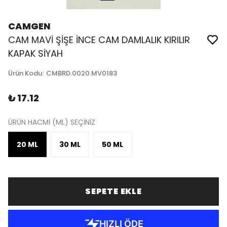
CAMGEN
CAM MAVİ ŞİŞE İNCE CAM DAMLALIK KIRILIR
KAPAK SİYAH
Ürün Kodu
:
CMBRD.0020.MV0183
₺ 17.12
ÜRÜN HACMİ (ML) SEÇİNİZ
20 ML
30 ML
50 ML
SEPETE EKLE