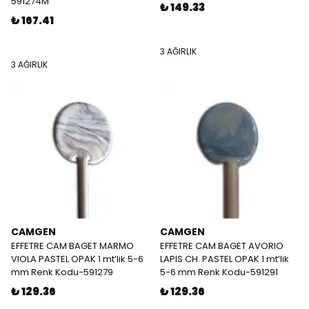
591274M
₺ 149.33
₺ 167.41
3 AĞIRLIK
3 AĞIRLIK
CAMGEN
CAMGEN
EFFETRE CAM BAGET MARMO
EFFETRE CAM BAGET AVORIO
VIOLA PASTEL OPAK 1 mt’lik 5-6
LAPIS CH. PASTEL OPAK 1 mt’lik
mm Renk Kodu-591279
5-6 mm Renk Kodu-591291
₺ 129.36
₺ 129.36