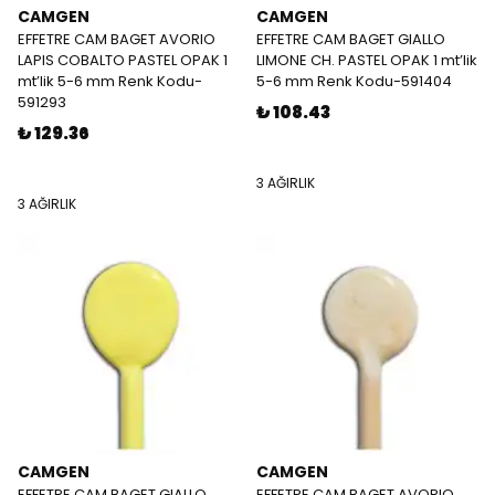
CAMGEN
CAMGEN
EFFETRE CAM BAGET AVORIO
EFFETRE CAM BAGET GIALLO
LAPIS COBALTO PASTEL OPAK 1
LIMONE CH. PASTEL OPAK 1 mt’lik
mt’lik 5-6 mm Renk Kodu-
5-6 mm Renk Kodu-591404
591293
₺ 108.43
₺ 129.36
3 AĞIRLIK
3 AĞIRLIK
CAMGEN
CAMGEN
EFFETRE CAM BAGET GIALLO
EFFETRE CAM BAGET AVORIO