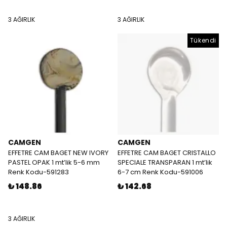
3 AĞIRLIK
3 AĞIRLIK
Tükendi
CAMGEN
CAMGEN
EFFETRE CAM BAGET NEW IVORY
EFFETRE CAM BAGET CRISTALLO
PASTEL OPAK 1 mt’lik 5-6 mm
SPECIALE TRANSPARAN 1 mt’lik
Renk Kodu-591283
6-7 cm Renk Kodu-591006
₺ 148.86
₺ 142.68
3 AĞIRLIK