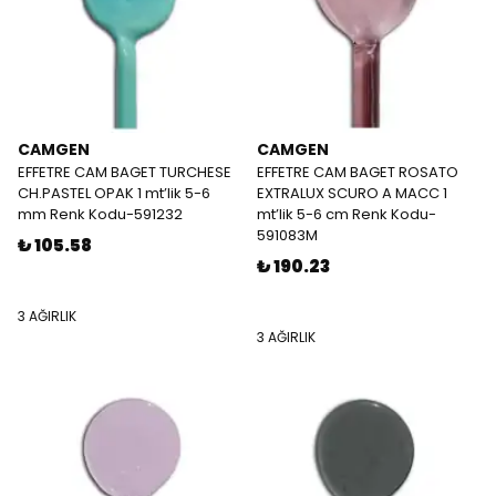
CAMGEN
CAMGEN
EFFETRE CAM BAGET TURCHESE
EFFETRE CAM BAGET ROSATO
CH.PASTEL OPAK 1 mt’lik 5-6
EXTRALUX SCURO A MACC 1
mm Renk Kodu-591232
mt’lik 5-6 cm Renk Kodu-
591083M
₺ 105.58
₺ 190.23
3 AĞIRLIK
3 AĞIRLIK