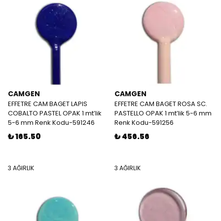
CAMGEN
CAMGEN
EFFETRE CAM BAGET LAPIS
EFFETRE CAM BAGET ROSA SC.
COBALTO PASTEL OPAK 1 mt’lik
PASTELLO OPAK 1 mt’lik 5-6 mm
5-6 mm Renk Kodu-591246
Renk Kodu-591256
₺ 165.50
₺ 456.56
3 AĞIRLIK
3 AĞIRLIK