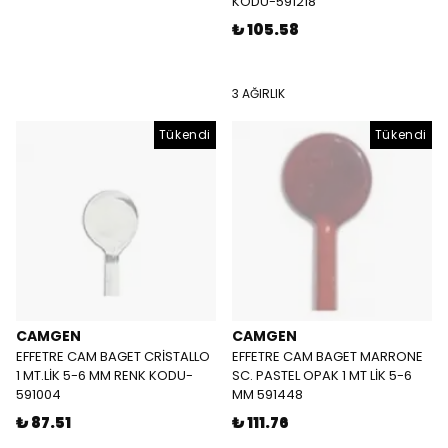
KODU-591218
₺ 105.58
3 AĞIRLIK
Tükendi
Tükendi
CAMGEN
CAMGEN
EFFETRE CAM BAGET CRİSTALLO
EFFETRE CAM BAGET MARRONE
1 MT.LİK 5-6 MM RENK KODU-
SC. PASTEL OPAK 1 MT LİK 5-6
591004
MM 591448
₺ 87.51
₺ 111.76