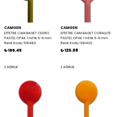
CAMGEN
CAMGEN
EFFETRE CAM BAGET CEDRO
EFFETRE CAM BAGET CORALLITE
PASTEL OPAK 1 mt’lik 5-6 mm
PASTEL OPAK 1 mt’lik 5-6 mm
Renk Kodu-591483
Renk Kodu-591420
₺ 166.45
₺ 125.08
3 AĞIRLIK
3 AĞIRLIK