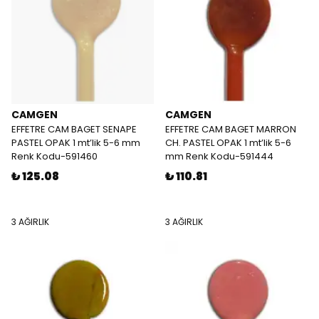
CAMGEN
CAMGEN
EFFETRE CAM BAGET SENAPE
EFFETRE CAM BAGET MARRON
PASTEL OPAK 1 mt’lik 5-6 mm
CH. PASTEL OPAK 1 mt’lik 5-6
Renk Kodu-591460
mm Renk Kodu-591444
₺ 125.08
₺ 110.81
3 AĞIRLIK
3 AĞIRLIK