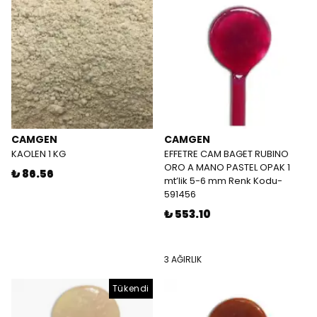
CAMGEN
CAMGEN
KAOLEN 1 KG
EFFETRE CAM BAGET RUBINO
ORO A MANO PASTEL OPAK 1
₺ 86.56
mt’lik 5-6 mm Renk Kodu-
591456
₺ 553.10
3 AĞIRLIK
Tükendi