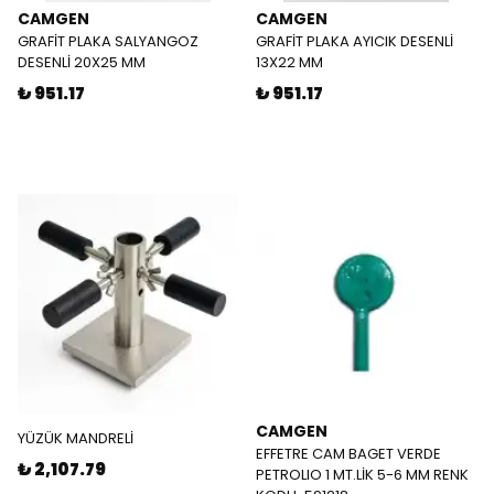
CAMGEN
CAMGEN
GRAFİT PLAKA SALYANGOZ
GRAFİT PLAKA AYICIK DESENLİ
DESENLİ 20X25 MM
13X22 MM
₺ 951.17
₺ 951.17
CAMGEN
YÜZÜK MANDRELİ
EFFETRE CAM BAGET VERDE
₺ 2,107.79
PETROLIO 1 MT.LİK 5-6 MM RENK