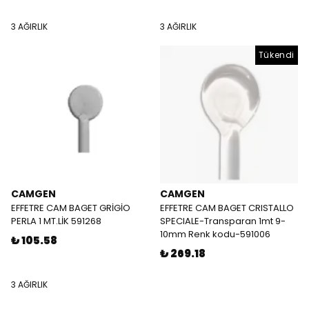
3 AĞIRLIK
3 AĞIRLIK
Tükendi
CAMGEN
CAMGEN
EFFETRE CAM BAGET GRİGİO
EFFETRE CAM BAGET CRISTALLO
PERLA 1 MT.LİK 591268
SPECIALE-Transparan 1mt 9-
10mm Renk kodu-591006
₺ 105.58
₺ 269.18
3 AĞIRLIK