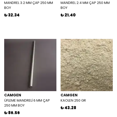
MANDREL 3.2 MM ÇAP 250 MM
MANDREL 2.4 MM ÇAP 250 MM
BOY
BOY
₺ 32.34
₺ 21.40
CAMGEN
CAMGEN
ÜFLEME MANDRELİ 6 MM ÇAP
KAOLEN 250 GR
250 MM BOY
₺ 43.28
₺ 86.56