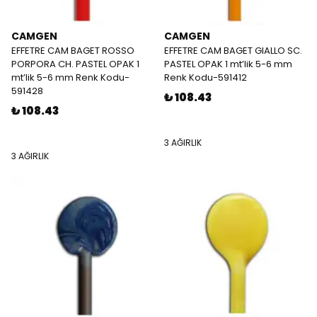
CAMGEN
CAMGEN
EFFETRE CAM BAGET ROSSO
EFFETRE CAM BAGET GIALLO SC.
PORPORA CH. PASTEL OPAK 1
PASTEL OPAK 1 mt’lik 5-6 mm
mt’lik 5-6 mm Renk Kodu-
Renk Kodu-591412
591428
₺ 108.43
₺ 108.43
3 AĞIRLIK
3 AĞIRLIK