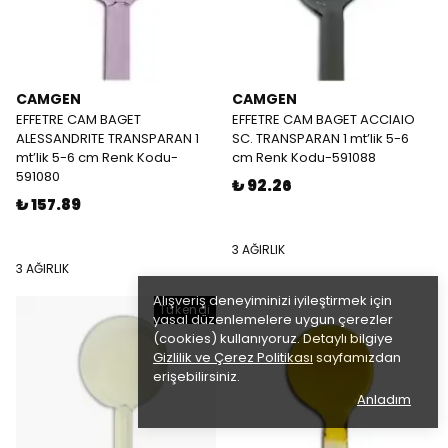
CAMGEN
CAMGEN
EFFETRE CAM BAGET
EFFETRE CAM BAGET ACCIAIO
ALESSANDRITE TRANSPARAN 1
SC. TRANSPARAN 1 mt’lik 5-6
mt’lik 5-6 cm Renk Kodu-
cm Renk Kodu-591088
591080
₺ 92.26
₺ 157.89
3 AĞIRLIK
3 AĞIRLIK
Alışveriş deneyiminizi iyileştirmek için
Tükendi
yasal düzenlemelere uygun çerezler
(cookies) kullanıyoruz. Detaylı bilgiye
Gizlilik ve Çerez Politikası
sayfamızdan
erişebilirsiniz.
Anladım