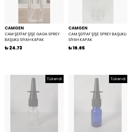
CAMGEN
CAMGEN
CAM ŞEFFAF ŞİŞE GAGA SPREY
CAM ŞEFFAF ŞİŞE SPREY BAŞLIKLI
BAŞLIKLI SİYAH KAPAK
SİYAH KAPAK
₺ 24.73
₺ 16.65
Tükendi
Tükendi