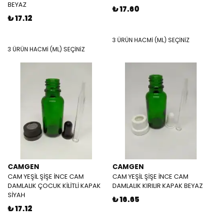
BEYAZ
₺ 17.60
₺ 17.12
3 ÜRÜN HACMİ (ML) SEÇİNİZ
3 ÜRÜN HACMİ (ML) SEÇİNİZ
CAMGEN
CAMGEN
CAM YEŞİL ŞİŞE İNCE CAM
CAM YEŞİL ŞİŞE İNCE CAM
DAMLALIK ÇOCUK KİLİTLİ KAPAK
DAMLALIK KIRILIR KAPAK BEYAZ
SİYAH
₺ 16.65
₺ 17.12