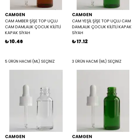
CAMGEN
CAMGEN
CAM AMBER ŞİŞE TOP UÇLU
CAM YEŞİL ŞİŞE TOP UÇLU CAM
CAM DAMLALIK ÇOCUK KİLİTLİ
DAMLALIK ÇOCUK KİLİTLİ KAPAK
KAPAK SİYAH
SİYAH
₺ 10.46
₺ 17.12
5 ÜRÜN HACMİ (ML) SEÇİNİZ
3 ÜRÜN HACMİ (ML) SEÇİNİZ
CAMGEN
CAMGEN