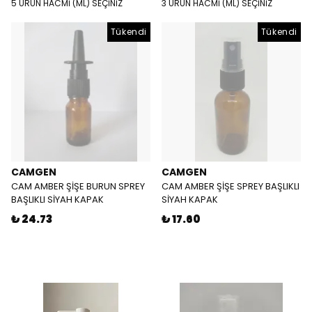
5 ÜRÜN HACMİ (ML) SEÇİNİZ
3 ÜRÜN HACMİ (ML) SEÇİNİZ
Tükendi
Tükendi
CAMGEN
CAMGEN
CAM AMBER ŞİŞE BURUN SPREY
CAM AMBER ŞİŞE SPREY BAŞLIKLI
BAŞLIKLI SİYAH KAPAK
SİYAH KAPAK
₺ 24.73
₺ 17.60