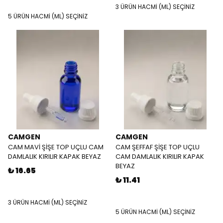
3 ÜRÜN HACMİ (ML) SEÇİNİZ
5 ÜRÜN HACMİ (ML) SEÇİNİZ
CAMGEN
CAMGEN
CAM MAVİ ŞİŞE TOP UÇLU CAM
CAM ŞEFFAF ŞİŞE TOP UÇLU
DAMLALIK KIRILIR KAPAK BEYAZ
CAM DAMLALIK KIRILIR KAPAK
BEYAZ
₺ 16.65
₺ 11.41
3 ÜRÜN HACMİ (ML) SEÇİNİZ
5 ÜRÜN HACMİ (ML) SEÇİNİZ