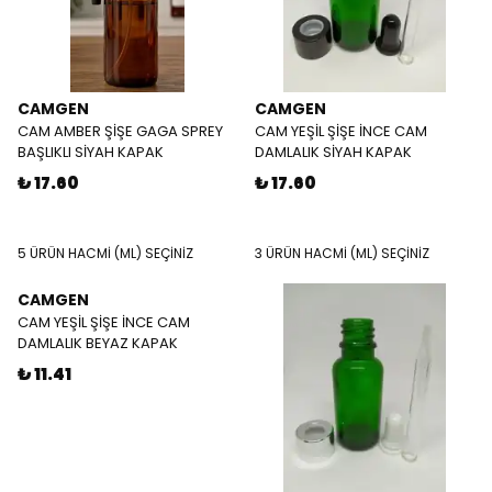
CAMGEN
CAMGEN
CAM AMBER ŞİŞE GAGA SPREY
CAM YEŞİL ŞİŞE İNCE CAM
BAŞLIKLI SİYAH KAPAK
DAMLALIK SİYAH KAPAK
₺ 17.60
₺ 17.60
5 ÜRÜN HACMİ (ML) SEÇİNİZ
3 ÜRÜN HACMİ (ML) SEÇİNİZ
CAMGEN
CAM YEŞİL ŞİŞE İNCE CAM
DAMLALIK BEYAZ KAPAK
₺ 11.41