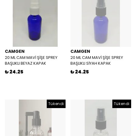
CAMGEN
CAMGEN
20 ML CAM MAVİ ŞİŞE SPREY
20 ML CAM MAVİ ŞİŞE SPREY
BAŞLIKLI BEYAZ KAPAK
BAŞLIKLI SİYAH KAPAK
₺ 24.25
₺ 24.25
Tükendi
Tükendi