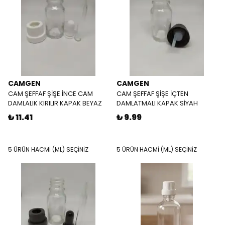
CAMGEN
CAMGEN
CAM ŞEFFAF ŞİŞE İNCE CAM
CAM ŞEFFAF ŞİŞE İÇTEN
DAMLALIK KIRILIR KAPAK BEYAZ
DAMLATMALI KAPAK SİYAH
₺ 11.41
₺ 9.99
5 ÜRÜN HACMİ (ML) SEÇİNİZ
5 ÜRÜN HACMİ (ML) SEÇİNİZ