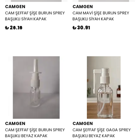
CAMGEN
CAMGEN
CAM ŞEFFAF ŞİŞE BURUN SPREY
CAM MAVİ ŞİŞE BURUN SPREY
BAŞLIKLI SİYAH KAPAK
BAŞLIKLI SİYAH KAPAK
₺ 26.16
₺ 30.91
CAMGEN
CAMGEN
CAM ŞEFFAF ŞİŞE BURUN SPREY
CAM ŞEFFAF ŞİŞE GAGA SPREY
BAŞLIKLI BEYAZ KAPAK
BAŞLIKLI BEYAZ KAPAK