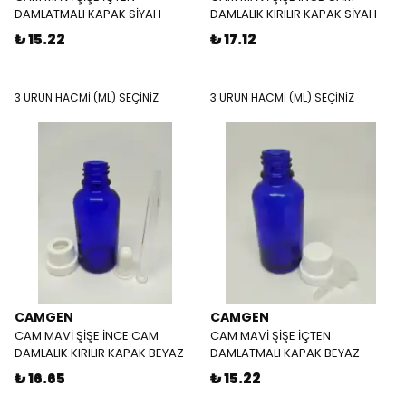
DAMLATMALI KAPAK SİYAH
DAMLALIK KIRILIR KAPAK SİYAH
₺ 15.22
₺ 17.12
3 ÜRÜN HACMİ (ML) SEÇİNİZ
3 ÜRÜN HACMİ (ML) SEÇİNİZ
CAMGEN
CAMGEN
CAM MAVİ ŞİŞE İNCE CAM
CAM MAVİ ŞİŞE İÇTEN
DAMLALIK KIRILIR KAPAK BEYAZ
DAMLATMALI KAPAK BEYAZ
₺ 16.65
₺ 15.22