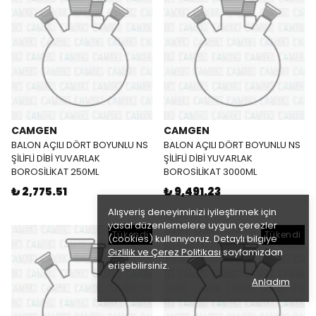
CAMGEN
CAMGEN
BALON AÇILI DÖRT BOYUNLU NS
BALON AÇILI DÖRT BOYUNLU NS
ŞİLİFLİ DİBİ YUVARLAK
ŞİLİFLİ DİBİ YUVARLAK
BOROSİLİKAT 250ML
BOROSİLİKAT 3000ML
₺ 2,775.51
₺ 9,491.23
Alışveriş deneyiminizi iyileştirmek için
yasal düzenlemelere uygun çerezler
Tükendi
Tükendi
(cookies) kullanıyoruz. Detaylı bilgiye
Gizlilik ve Çerez Politikası
sayfamızdan
erişebilirsiniz.
Anladım