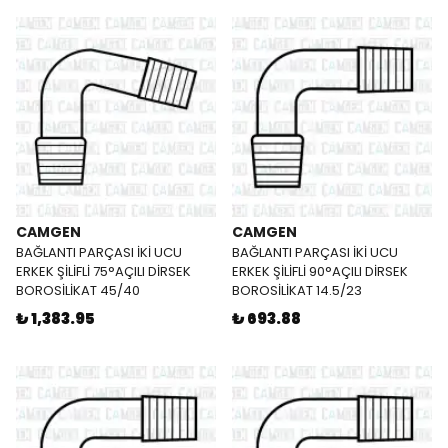
CAMGEN
CAMGEN
BAĞLANTI PARÇASI İKİ UCU
BAĞLANTI PARÇASI İKİ UCU
ERKEK ŞİLİFLİ 75°AÇILI DİRSEK
ERKEK ŞİLİFLİ 90°AÇILI DİRSEK
BOROSİLİKAT 45/40
BOROSİLİKAT 14.5/23
₺ 1,383.95
₺ 693.88