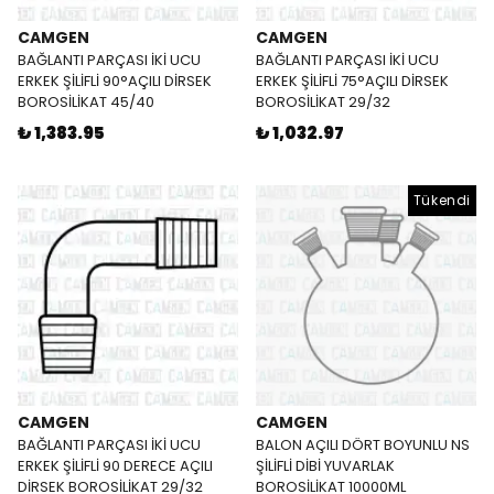
CAMGEN
CAMGEN
BAĞLANTI PARÇASI İKİ UCU
BAĞLANTI PARÇASI İKİ UCU
ERKEK ŞİLİFLİ 90°AÇILI DİRSEK
ERKEK ŞİLİFLİ 75°AÇILI DİRSEK
BOROSİLİKAT 45/40
BOROSİLİKAT 29/32
₺ 1,383.95
₺ 1,032.97
Tükendi
CAMGEN
CAMGEN
BAĞLANTI PARÇASI İKİ UCU
BALON AÇILI DÖRT BOYUNLU NS
ERKEK ŞİLİFLİ 90 DERECE AÇILI
ŞİLİFLİ DİBİ YUVARLAK
DİRSEK BOROSİLİKAT 29/32
BOROSİLİKAT 10000ML