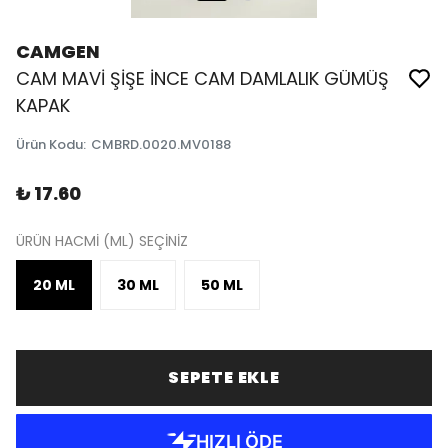
CAMGEN
CAM MAVİ ŞİŞE İNCE CAM DAMLALIK GÜMÜŞ
KAPAK
Ürün Kodu
:
CMBRD.0020.MV0188
₺ 17.60
ÜRÜN HACMİ (ML) SEÇİNİZ
20 ML
30 ML
50 ML
SEPETE EKLE