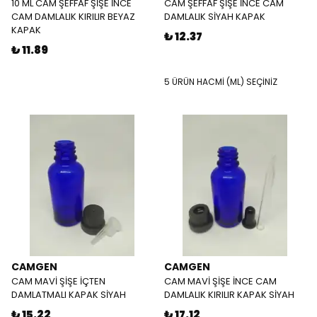
10 ML CAM ŞEFFAF ŞİŞE İNCE
CAM ŞEFFAF ŞİŞE İNCE CAM
CAM DAMLALIK KIRILIR BEYAZ
DAMLALIK SİYAH KAPAK
KAPAK
₺ 12.37
₺ 11.89
5 ÜRÜN HACMİ (ML) SEÇİNİZ
CAMGEN
CAMGEN
CAM MAVİ ŞİŞE İÇTEN
CAM MAVİ ŞİŞE İNCE CAM
DAMLATMALI KAPAK SİYAH
DAMLALIK KIRILIR KAPAK SİYAH
₺ 15.22
₺ 17.12