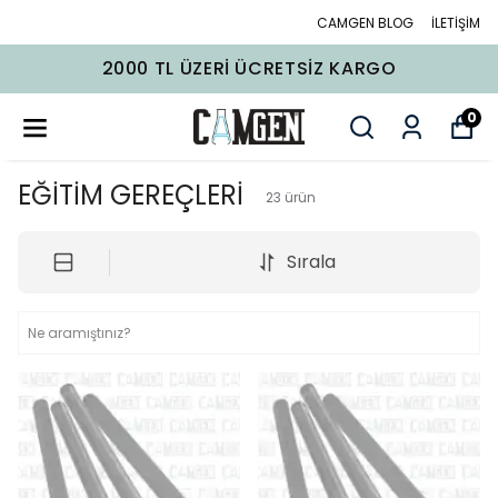
CAMGEN BLOG
İLETİŞİM
2000 TL ÜZERI ÜCRETSIZ KARGO
0
EĞİTİM GEREÇLERİ
23
ürün
Sırala