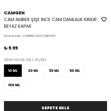
CAMGEN
CAM AMBER ŞİŞE İNCE CAM DAMLALIK KIRILIR
BEYAZ KAPAK
Ürün Kodu
:
CMBRD.0010.ABO157
₺ 9.99
ÜRÜN HACMİ (ML) SEÇİNİZ
10 ML
20 ML
30 ML
50 ML
100 ML
SEPETE EKLE