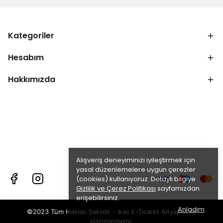
Kategoriler
Hesabım
Hakkımızda
Alışveriş deneyiminizi iyileştirmek için
yasal düzenlemelere uygun çerezler
(cookies) kullanıyoruz. Detaylı bilgiye
Gizlilik ve Çerez Politikası
sayfamızdan
erişebilirsiniz.
Anladım
©2023 Tüm Hakları Saklıdır - ikas E-Ticaret
Altyapısı ile
Hazırlanmıştır.