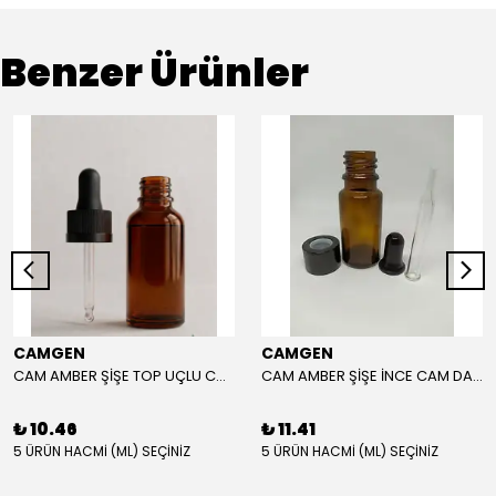
Benzer Ürünler
CAMGEN
CAMGEN
CAM AMBER ŞİŞE TOP UÇLU CAM DAMLALIK ÇOCUK KİLİTLİ KAPAK SİYAH
CAM AMBER ŞİŞE İNCE CAM DAMLALIK SİYAH KAPAK
₺ 10.46
₺ 11.41
5 ÜRÜN HACMİ (ML) SEÇİNİZ
5 ÜRÜN HACMİ (ML) SEÇİNİZ