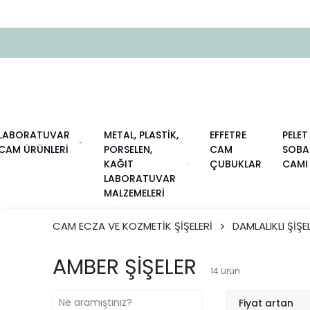
LABORATUVAR
METAL, PLASTİK,
EFFETRE
PELET
CAM ÜRÜNLERİ
PORSELEN,
CAM
SOBA
KAĞIT
ÇUBUKLAR
CAMI
LABORATUVAR
MALZEMELERİ
CAM ECZA VE KOZMETİK ŞİŞELERİ
DAMLALIKLI ŞİŞE
AMBER ŞİŞELER
14
ürün
Fiyat artan