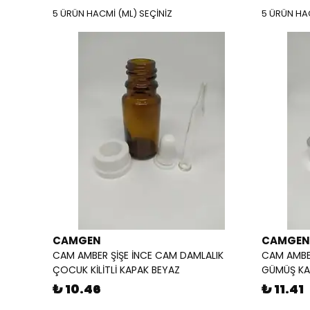
5 ÜRÜN HACMİ (ML) SEÇİNİZ
5 ÜRÜN HAC
CAMGEN
CAMGEN
CAM AMBER ŞİŞE İNCE CAM DAMLALIK
CAM AMBER
ÇOCUK KİLİTLİ KAPAK BEYAZ
GÜMÜŞ KA
₺ 10.46
₺ 11.41