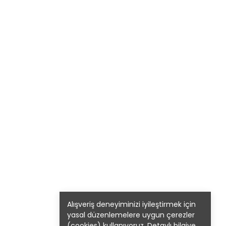
Alışveriş deneyiminizi iyileştirmek için
yasal düzenlemelere uygun çerezler
(cookies) kullanıyoruz. Detaylı bilgiye