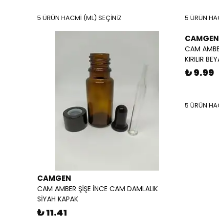
5 ÜRÜN HACMİ (ML) SEÇİNİZ
5 ÜRÜN HAC
CAMGEN
CAM AMBER
KIRILIR BE
₺ 9.99
5 ÜRÜN HAC
CAMGEN
CAM AMBER ŞİŞE İNCE CAM DAMLALIK
SİYAH KAPAK
₺ 11.41