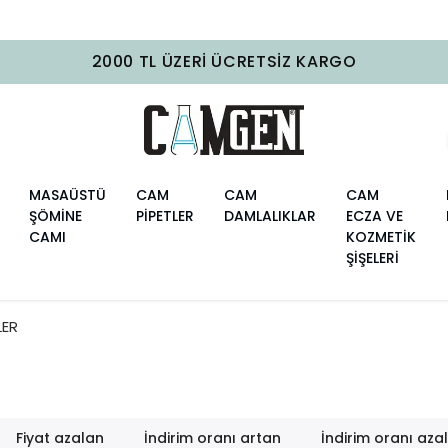
2000 TL ÜZERI ÜCRETSIZ KARGO
MASAÜSTÜ
CAM
CAM
CAM
ŞÖMİNE
PİPETLER
DAMLALIKLAR
ECZA VE
CAMI
KOZMETİK
ŞİŞELERİ
LER
Fiyat azalan
İndirim oranı artan
İndirim oranı aza