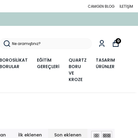
CAMGEN BLOG
İLETİŞİM
0
BOROSİLİKAT
EĞİTİM
QUARTZ
TASARIM
BORULAR
GEREÇLERİ
BORU
ÜRÜNLER
VE
KROZE
lan
İlk eklenen
Son eklenen