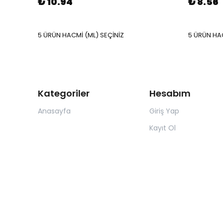
₺ 10.94
₺ 8.56
5 ÜRÜN HACMİ (ML) SEÇİNİZ
5 ÜRÜN HAC
Kategoriler
Hesabım
Anasayfa
Giriş Yap
Kayıt Ol