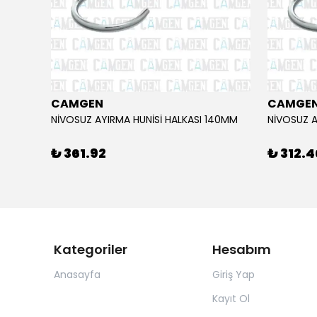
CAMGEN
CAMGE
80MM
NİVOSUZ AYIRMA HUNİSİ HALKASI 140MM
NİVOSUZ A
₺ 361.92
₺ 312.4
Kategoriler
Hesabım
Anasayfa
Giriş Yap
Kayıt Ol