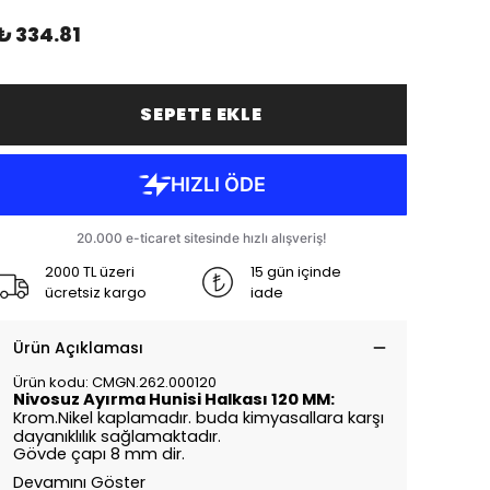
₺ 334.81
SEPETE EKLE
2000 TL üzeri
15 gün içinde
ücretsiz kargo
iade
Ürün Açıklaması
Ürün kodu: CMGN.262.000120
Nivosuz Ayırma Hunisi Halkası 120 MM:
Krom.Nikel kaplamadır. buda kimyasallara karşı
dayanıklılık sağlamaktadır.
Gövde çapı 8 mm dir.
Devamını Göster