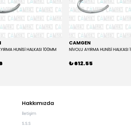
N
CAMGEN
YIRMA HUNİSİ HALKASI 100MM
NİVOLU AYIRMA HUNİSİ HALKASI
6
₺ 612.55
Hakkımızda
İletişim
S.S.S