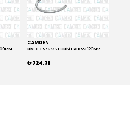
CAMGEN
CAM
 100MM
NİVOLU AYIRMA HUNİSİ HALKASI 120MM
NİVOSU
₺ 724.31
₺ 27