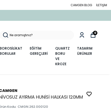
CAMGEN BLOG
İLETİŞİM
0
BOROSİLİKAT
EĞİTİM
QUARTZ
TASARIM
BORULAR
GEREÇLERİ
BORU
ÜRÜNLER
VE
KROZE
CAMGEN
NİVOSUZ AYIRMA HUNİSİ HALKASI 120MM
Ürün Kodu
:
CMGN.262.000120