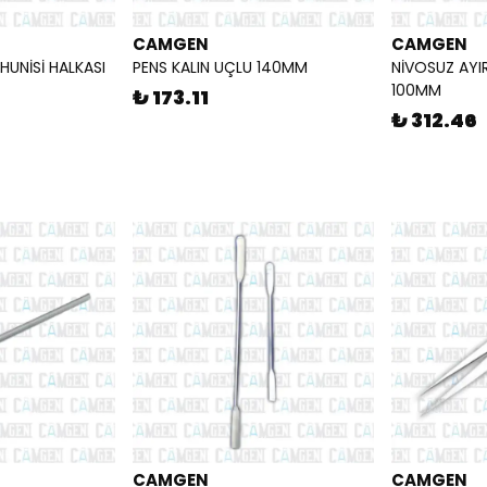
CAMGEN
CAMGEN
HUNİSİ HALKASI
PENS KALIN UÇLU 140MM
NİVOSUZ AYI
100MM
₺ 173.11
₺ 312.46
CAMGEN
CAMGEN