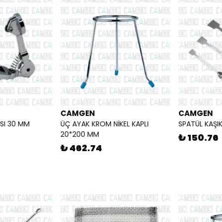
CAMGEN
CAMGEN
SI 30 MM
ÜÇ AYAK KROM NİKEL KAPLI
SPATÜL KAŞI
20*200 MM
₺ 150.76
₺ 462.74