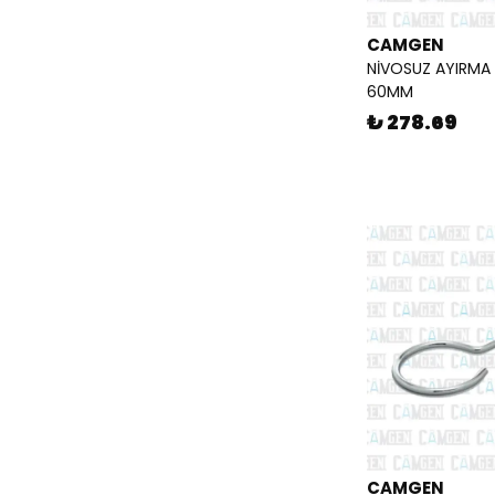
CAMGEN
NİVOSUZ AYIRMA 
60MM
₺ 278.69
CAMGEN