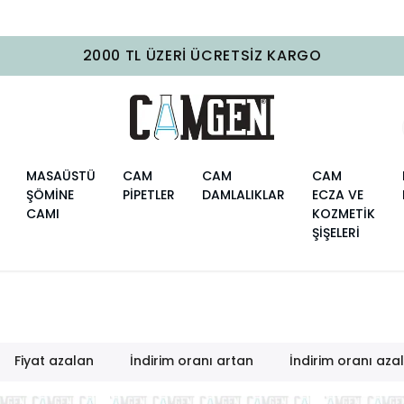
2000 TL ÜZERI ÜCRETSIZ KARGO
MASAÜSTÜ
CAM
CAM
CAM
ŞÖMİNE
PİPETLER
DAMLALIKLAR
ECZA VE
CAMI
KOZMETİK
ŞİŞELERİ
Fiyat azalan
İndirim oranı artan
İndirim oranı aza