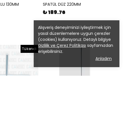
ÇLU 130MM
SPATÜL DÜZ 220MM
₺ 189.76
Alışveriş deneyiminizi iyileştirmek için
yasal düzenlemelere uygun çerezler
(cookies) kullanıyoruz. Detaylı bilgiye
Gizlilik ve Çerez Politikası
sayfamızdan
Tükendi
erişebilirsiniz.
Anladım
CAMGEN
TABLALI 4’LÜ
MESNET DÜZ TABLALI 600MM
₺ 1,003.01