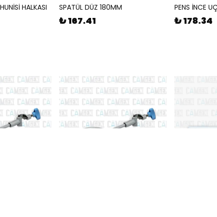
HUNİSİ HALKASI
SPATÜL DÜZ 180MM
PENS İNCE U
₺ 167.41
₺ 178.34
CAMGEN
CAMGEN
NİSİ HALKASI
NİVOLU AYIRMA HUNİSİ HALKASI
HUNİ STANDI 
80MM
₺ 354.31