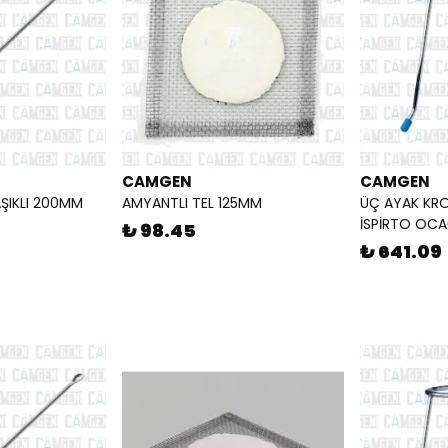
CAMGEN
CAMGEN
ŞIKLI 200MM
AMYANTLI TEL 125MM
ÜÇ AYAK KRO
İSPİRTO OCA
₺ 98.45
₺ 641.09