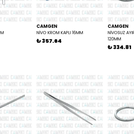
CAMGEN
CAMGEN
MM
NİVO KROM KAPLI 16MM
NİVOSUZ AYI
120MM
₺ 357.64
₺ 334.81