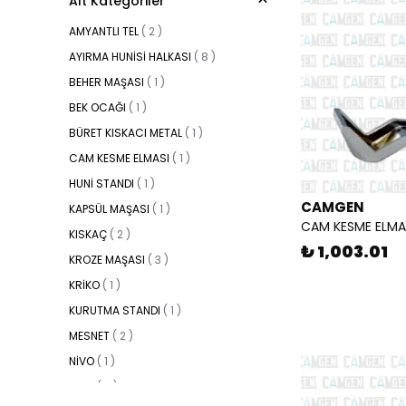
Alt Kategoriler
AMYANTLI TEL
(
2
)
AYIRMA HUNİSİ HALKASI
(
8
)
BEHER MAŞASI
(
1
)
BEK OCAĞI
(
1
)
BÜRET KISKACI METAL
(
1
)
CAM KESME ELMASI
(
1
)
HUNİ STANDI
(
1
)
CAMGEN
KAPSÜL MAŞASI
(
1
)
CAM KESME ELMA
KISKAÇ
(
2
)
₺ 1,003.01
KROZE MAŞASI
(
3
)
KRİKO
(
1
)
KURUTMA STANDI
(
1
)
MESNET
(
2
)
NİVO
(
1
)
PENS
(
3
)