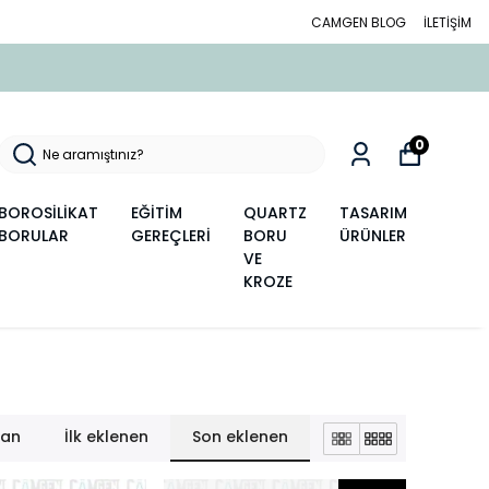
CAMGEN BLOG
İLETİŞİM
0
BOROSİLİKAT
EĞİTİM
QUARTZ
TASARIM
BORULAR
GEREÇLERİ
BORU
ÜRÜNLER
VE
KROZE
lan
İlk eklenen
Son eklenen