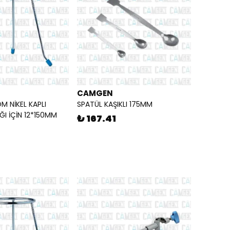
CAMGEN
M NİKEL KAPLI
SPATÜL KAŞIKLI 175MM
ĞI İÇİN 12*150MM
₺ 167.41