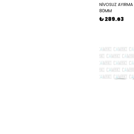
NİVOSUZ AYIRMA 
80MM
₺ 289.63
CAMGEN
NİVOLU AYIRMA HU
120MM