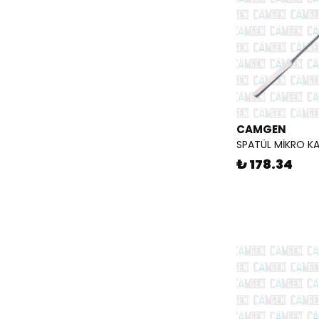
SPATÜL
(
8
)
ÜÇ AYAK STAND
(
3
)
CAMGEN
SPATÜL MİKRO KA
₺ 178.34