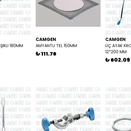
CAMGEN
CAMGEN
ŞIKLI 180MM
AMYANTLI TEL 150MM
ÜÇ AYAK KRO
12*200 MM
₺ 111.76
₺ 602.09