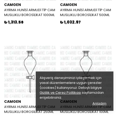
CAMGEN
CAMGEN
AYIRMA HUNİSİ ARMUDİ TİP CAM
AYIRMA HUNİSİ ARMUDİ TİP CAM
MUSLUKLU BOROSİLİKAT 1000ML
MUSLUKLU BOROSİLİKAT 500ML
₺ 1,313.56
₺ 1,032.97
Alışveriş deneyiminizi iyileştirmek için
yasal düzenlemelere uygun çerezler
(cookies) kullanıyoruz. Detaylı bilgiye
Gizlilik ve Çerez Politikası
sayfamızdan
erişebilirsiniz.
CAMGEN
CAMGEN
Anladım
AYIRMA HUNİSİ ARMUDİ TİP CAM
AYIRMA HUNİSİ ARMUDİ TİP CAM
MUSLUKLU BOROSİLİKAT 250ML
MUSLUKLU BOROSİLİKAT 100ML