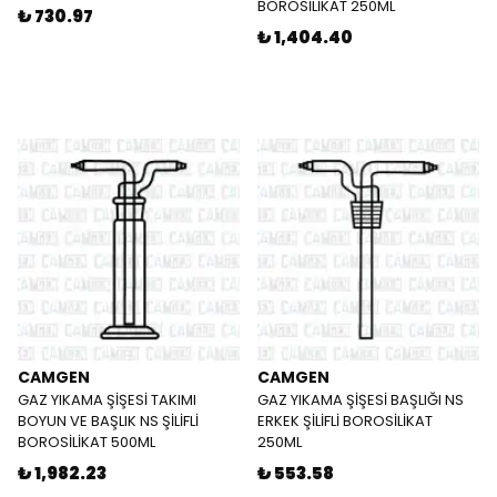
BOROSİLİKAT 250ML
₺ 730.97
₺ 1,404.40
CAMGEN
CAMGEN
GAZ YIKAMA ŞİŞESİ TAKIMI
GAZ YIKAMA ŞİŞESİ BAŞLIĞI NS
BOYUN VE BAŞLIK NS ŞİLİFLİ
ERKEK ŞİLİFLİ BOROSİLİKAT
BOROSİLİKAT 500ML
250ML
₺ 1,982.23
₺ 553.58