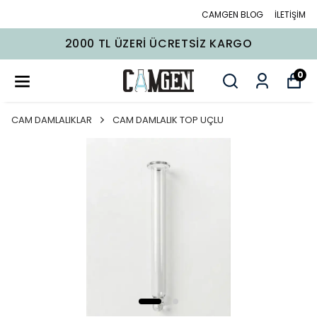
CAMGEN BLOG
İLETİŞİM
2000 TL ÜZERI ÜCRETSIZ KARGO
0
CAM DAMLALIKLAR
CAM DAMLALIK TOP UÇLU