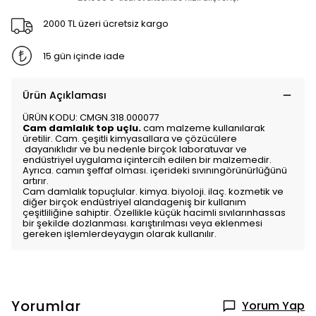
2000 TL üzeri ücretsiz kargo
15 gün içinde iade
Ürün Açıklaması
ÜRÜN KODU: CMGN.318.000077
Cam damlalık top uçlu.
cam malzeme kullanılarak
üretilir. Cam. çeşitli kimyasallara ve çözücülere
dayanıklıdır ve bu nedenle birçok laboratuvar ve
endüstriyel uygulama içintercih edilen bir malzemedir.
Ayrıca. camın şeffaf olması. içerideki sıvınıngörünürlüğünü
artırır.
Cam damlalık topuçlular. kimya. biyoloji. ilaç. kozmetik ve
diğer birçok endüstriyel alandageniş bir kullanım
çeşitliliğine sahiptir. Özellikle küçük hacimli sıvılarınhassas
bir şekilde dozlanması. karıştırılması veya eklenmesi
gereken işlemlerdeyaygın olarak kullanılır.
Yorumlar
Yorum Yap