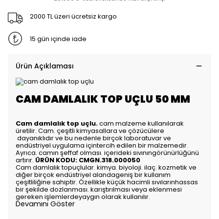
2000 TL üzeri ücretsiz kargo
15 gün içinde iade
Ürün Açıklaması
CAM DAMLALIK TOP UÇLU 50 MM
Cam damlalık top uçlu.
cam malzeme kullanılarak
üretilir. Cam. çeşitli kimyasallara ve çözücülere
dayanıklıdır ve bu nedenle birçok laboratuvar ve
endüstriyel uygulama içintercih edilen bir malzemedir.
Ayrıca. camın şeffaf olması. içerideki sıvınıngörünürlüğünü
artırır.
ÜRÜN KODU: CMGN.318.000050
Cam damlalık topuçlular. kimya. biyoloji. ilaç. kozmetik ve
diğer birçok endüstriyel alandageniş bir kullanım
çeşitliliğine sahiptir. Özellikle küçük hacimli sıvılarınhassas
bir şekilde dozlanması. karıştırılması veya eklenmesi
gereken işlemlerdeyaygın olarak kullanılır.
Devamını Göster