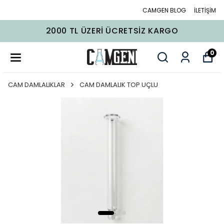
CAMGEN BLOG
İLETİŞİM
2000 TL ÜZERI ÜCRETSIZ KARGO
0
CAM DAMLALIKLAR
CAM DAMLALIK TOP UÇLU