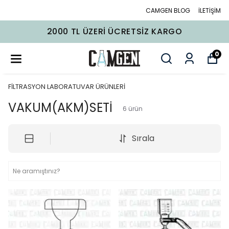
CAMGEN BLOG
İLETİŞİM
L ÜZERI ÜCRETSIZ KARGO
2000 T
0
FİLTRASYON LABORATUVAR ÜRÜNLERİ
VAKUM(AKM)SETİ
6
ürün
Sırala