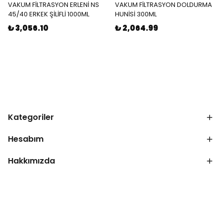
VAKUM FİLTRASYON ERLENİ NS
VAKUM FİLTRASYON DOLDURMA
45/40 ERKEK ŞİLİFLİ 1000ML
HUNİSİ 300ML
₺ 3,056.10
₺ 2,064.99
Kategoriler
Hesabım
Hakkımızda