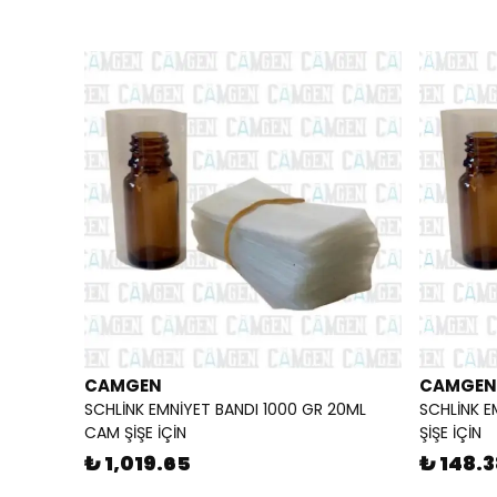
CAMGEN
CAMGEN
SCHLİNK EMNİYET BANDI 1000 GR 20ML
SCHLİNK E
CAM ŞİŞE İÇİN
ŞİŞE İÇİN
₺ 1,019.65
₺ 148.3