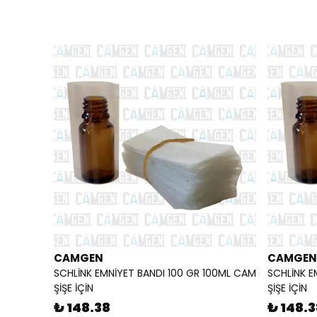
CAMGEN
CAMGEN
SCHLİNK EMNİYET BANDI 100 GR 100ML CAM
SCHLİNK E
ŞİŞE İÇİN
ŞİŞE İÇİN
₺ 148.38
₺ 148.3