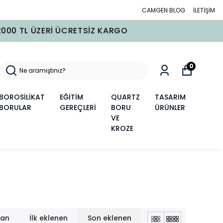
CAMGEN BLOG
İLETİŞİM
0
BOROSİLİKAT
EĞİTİM
QUARTZ
TASARIM
BORULAR
GEREÇLERİ
BORU
ÜRÜNLER
VE
KROZE
lan
İlk eklenen
Son eklenen