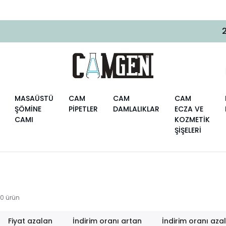
2000 TL ÜZERI ÜCRETSIZ KARGO
MASAÜSTÜ
CAM
CAM
CAM
ŞÖMİNE
PİPETLER
DAMLALIKLAR
ECZA VE
CAMI
KOZMETİK
ŞİŞELERİ
10
ürün
Fiyat azalan
İndirim oranı artan
İndirim oranı aza