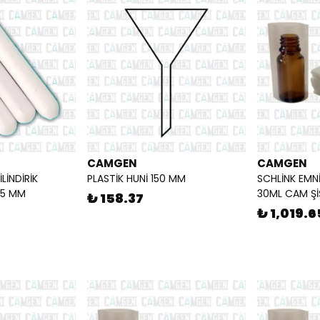
CAMGEN
CAMGEN
LİNDİRİK
PLASTİK HUNİ 150 MM
SCHLİNK EMN
35 MM
30ML CAM ŞİŞ
₺ 158.37
₺ 1,019.6