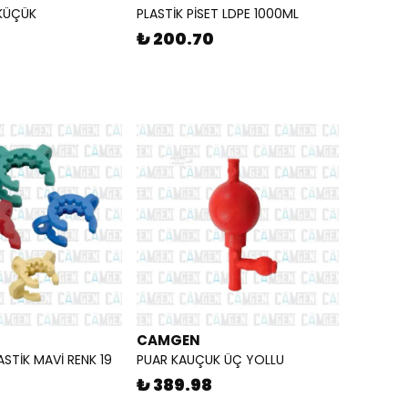
 KÜÇÜK
PLASTİK PİSET LDPE 1000ML
₺ 200.70
CAMGEN
LASTİK MAVİ RENK 19
PUAR KAUÇUK ÜÇ YOLLU
₺ 389.98