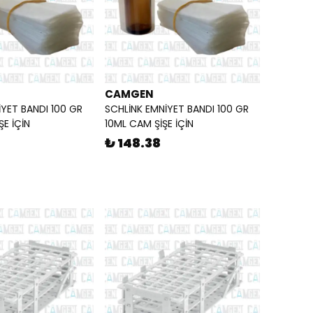
CAMGEN
İYET BANDI 100 GR
SCHLİNK EMNİYET BANDI 100 GR
E İÇİN
10ML CAM ŞİŞE İÇİN
₺ 148.38