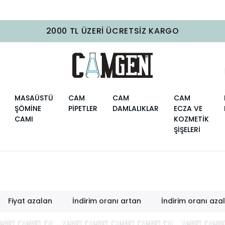
2000 TL ÜZERI ÜCRETSIZ KARGO
MASAÜSTÜ
CAM
CAM
CAM
ŞÖMİNE
PİPETLER
DAMLALIKLAR
ECZA VE
CAMI
KOZMETİK
ŞİŞELERİ
Fiyat azalan
İndirim oranı artan
İndirim oranı aza