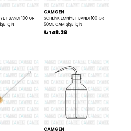
CAMGEN
İYET BANDI 100 GR
SCHLİNK EMNİYET BANDI 100 GR
ŞE İÇİN
50ML CAM ŞİŞE İÇİN
₺ 148.38
CAMGEN