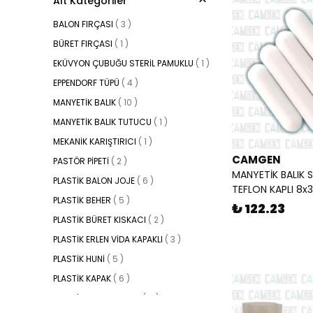
Alt Kategoriler
BALON FIRÇASI
(
3
)
BÜRET FIRÇASI
(
1
)
EKÜVYON ÇUBUĞU STERİL PAMUKLU
(
1
)
EPPENDORF TÜPÜ
(
4
)
MANYETİK BALIK
(
10
)
MANYETİK BALIK TUTUCU
(
1
)
MEKANİK KARIŞTIRICI
(
1
)
CAMGEN
PASTÖR PİPETİ
(
2
)
MANYETİK BALIK Sİ
PLASTİK BALON JOJE
(
6
)
TEFLON KAPLI 8x
PLASTİK BEHER
(
5
)
₺ 122.23
PLASTİK BÜRET KISKACI
(
2
)
PLASTİK ERLEN VİDA KAPAKLI
(
3
)
PLASTİK HUNİ
(
5
)
PLASTİK KAPAK
(
6
)
PLASTİK KULPLU BEHER
(
6
)