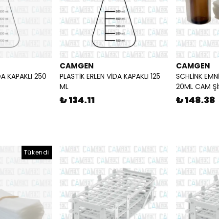
CAMGEN
CAMGEN
DA KAPAKLI 250
PLASTİK ERLEN VİDA KAPAKLI 125
SCHLİNK EMN
ML
20ML CAM ŞİŞ
₺ 134.11
₺ 148.38
Tükendi