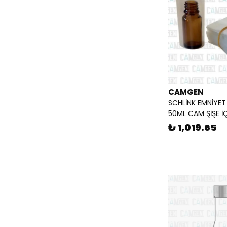
PLASTİK MEZÜR UZUN FORM
(
8
)
PLASTİK PİPET POMPASI
(
2
)
PLASTİK PİSET LDPE
(
4
)
PLASTİK TÜP STANDI
(
4
)
PUAR KAUÇUK
(
2
)
PİPET STANDI
(
1
)
PİPET UCU
(
3
)
CAMGEN
SCHLİNK EMNİYET
SHRİNK (EMNİYET BANDI)
(
10
)
50ML CAM ŞİŞE İ
TÜP FIRÇASI
(
3
)
₺ 1,019.65
ŞİLİF PENSİ
(
5
)