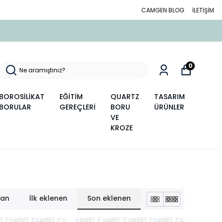
CAMGEN BLOG
İLETİŞİM
0
BOROSİLİKAT
EĞİTİM
QUARTZ
TASARIM
BORULAR
GEREÇLERİ
BORU
ÜRÜNLER
VE
KROZE
lan
İlk eklenen
Son eklenen