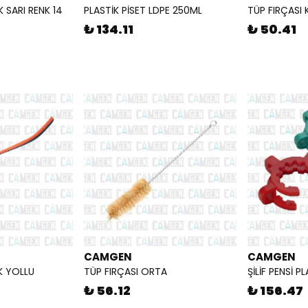
İK SARI RENK 14
PLASTİK PİSET LDPE 250ML
TÜP FIRÇASI
₺ 134.11
₺ 50.41
CAMGEN
CAMGEN
K YOLLU
TÜP FIRÇASI ORTA
ŞİLİF PENSİ P
₺ 56.12
₺ 156.47