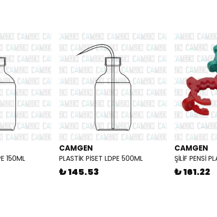
CAMGEN
CAMGEN
PE 150ML
PLASTİK PİSET LDPE 500ML
ŞİLİF PENSİ P
₺ 145.53
₺ 161.22