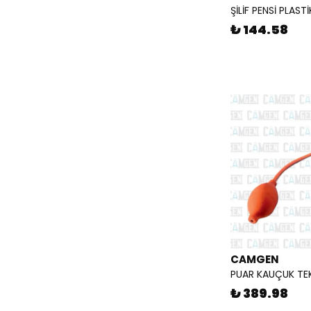
ŞİLİF PENSİ PLAST
₺ 144.58
CAMGEN
PUAR KAUÇUK TE
₺ 389.98