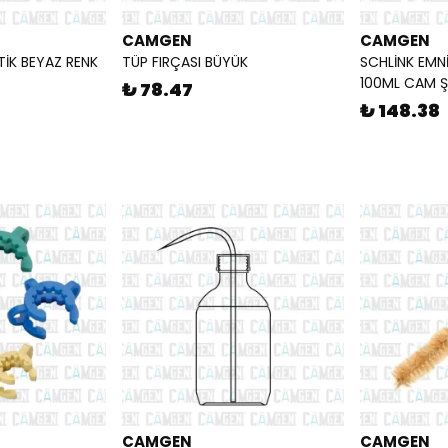
CAMGEN
CAMGEN
TİK BEYAZ RENK
TÜP FIRÇASI BÜYÜK
SCHLİNK EMN
100ML CAM Şİ
₺ 78.47
₺ 148.38
CAMGEN
CAMGEN