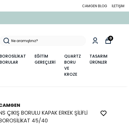
CAMGEN BLOG
İLETİŞİM
0
BOROSİLİKAT
EĞİTİM
QUARTZ
TASARIM
BORULAR
GEREÇLERİ
BORU
ÜRÜNLER
VE
KROZE
CAMGEN
NS ÇIKIŞ BORULU KAPAK ERKEK ŞİLİFLİ
BOROSİLİKAT 45/40