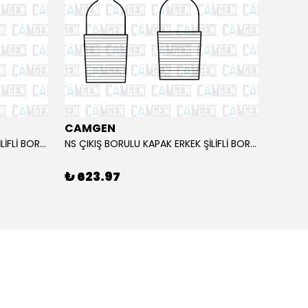
CAMGEN
NS ÇIKIŞ BORULU KAPAK ERKEK ŞİLİFLİ BOROSİLİKAT 24/29
NS ÇIKIŞ BORULU KAPAK ERKEK ŞİLİFLİ BOROSİLİKAT 29/32
₺ 623.97