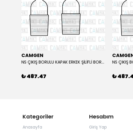
CAMGEN
CAMGE
NS ÇIKIŞ BORULU KAPAK ERKEK ŞİLİFLİ BOROSİLİKAT 14.5/23
₺ 487.47
₺ 487.
Kategoriler
Hesabım
Anasayfa
Giriş Yap