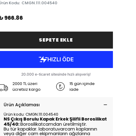
Ürün Kodu
:
CMGN.111.004540
₺ 966.86
SEPETE EKLE
2000 TL üzeri
15 gün içinde
ücretsiz kargo
iade
Ürün Açıklaması
Ürün kodu: CMGN.111.004540
NS Çıkış Borulu Kapak Erkek Şilifli Borosilikat
45/40:
Borosilikatcamdan üretilmiştir.
Bu tür kapaklar. laboratuvarcam kaplarının
veya diğer cam ekipmanların ağızlarına