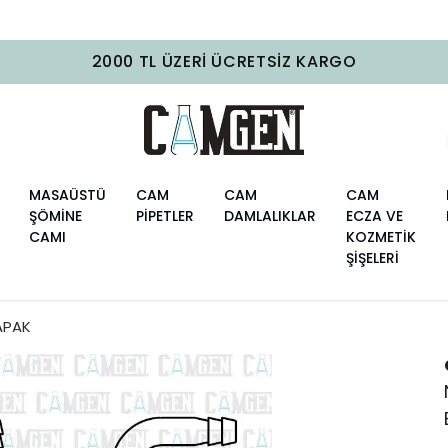
2000 TL ÜZERI ÜCRETSIZ KARGO
MASAÜSTÜ
CAM
CAM
CAM
ŞÖMİNE
PİPETLER
DAMLALIKLAR
ECZA VE
CAMI
KOZMETİK
ŞİŞELERİ
APAK