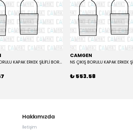
N
CAMGEN
NS ÇIKIŞ BORULU KAPAK ERKEK ŞİLİFLİ BOROSİLİKAT 19/26
47
₺ 553.58
Hakkımızda
İletişim