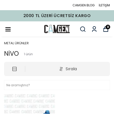
CAMGEN BLOG
İLETİŞİM
2000 TL ÜZERI ÜCRETSIZ KARGO
0
METAL ÜRÜNLER
NİVO
1
ürün
Sırala