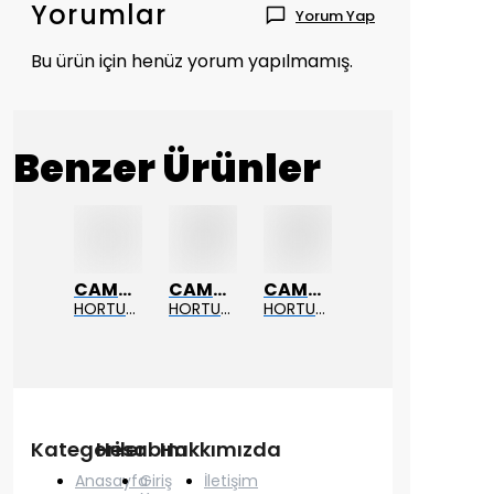
Yorumlar
Yorum Yap
Bu ürün için henüz yorum yapılmamış.
Benzer Ürünler
CAMGEN
CAMGEN
CAMGEN
HORTUM BAĞLANTI BORUSU T TİPİ BOROSİLİKAT 10-11
HORTUM BAĞLANTI BORUSU Y TİPİ BOROSİLİKAT 10_11
HORTUM BAĞLANTI BORUSU Y TİPİ BOROSİLİKAT 8 _9
Kategoriler
Hesabım
Hakkımızda
Anasayfa
Giriş
İletişim