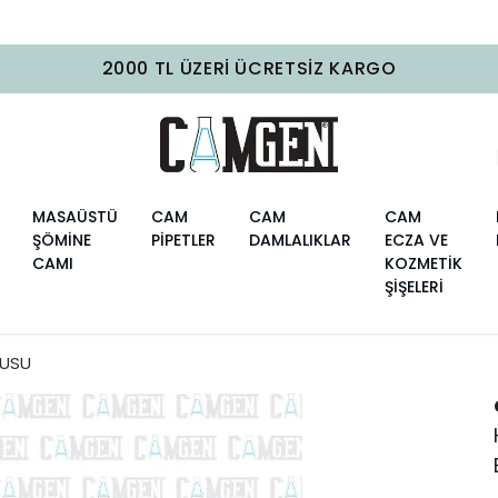
2000 TL ÜZERI ÜCRETSIZ KARGO
MASAÜSTÜ
CAM
CAM
CAM
ŞÖMİNE
PİPETLER
DAMLALIKLAR
ECZA VE
CAMI
KOZMETİK
ŞİŞELERİ
RUSU