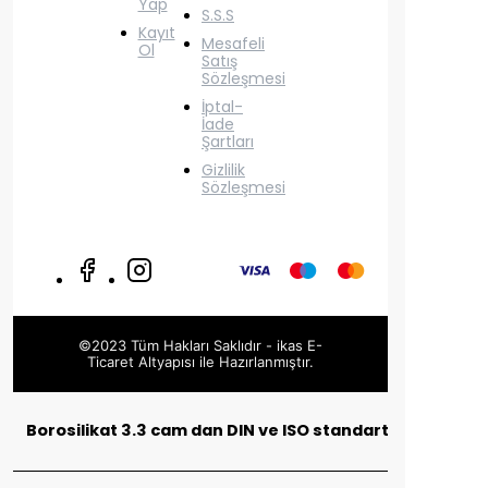
Yap
S.S.S
Kayıt
Mesafeli
Ol
Satış
Sözleşmesi
İptal-
İade
Şartları
Gizlilik
Sözleşmesi
©2023 Tüm Hakları Saklıdır - ikas E-
Ticaret
Altyapısı ile Hazırlanmıştır.
Borosilikat 3.3 cam dan DIN ve ISO standartlarına uygu