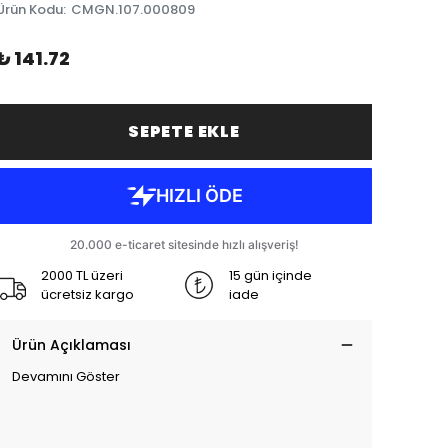
Ürün Kodu
:
CMGN.107.000809
₺ 141.72
SEPETE EKLE
2000 TL üzeri
15 gün içinde
ücretsiz kargo
iade
Ürün Açıklaması
Devamını Göster