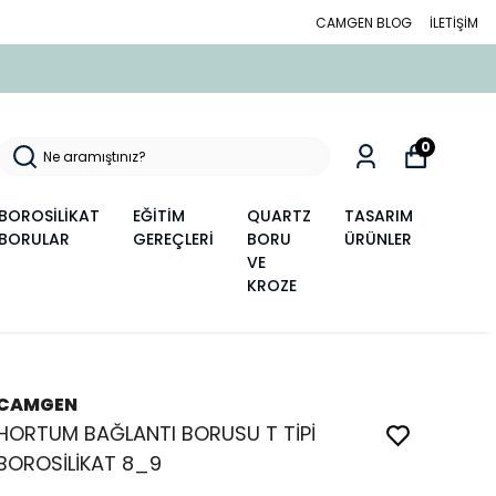
CAMGEN BLOG
İLETİŞİM
0
BOROSİLİKAT
EĞİTİM
QUARTZ
TASARIM
BORULAR
GEREÇLERİ
BORU
ÜRÜNLER
VE
KROZE
CAMGEN
HORTUM BAĞLANTI BORUSU T TİPİ
BOROSİLİKAT 8_9