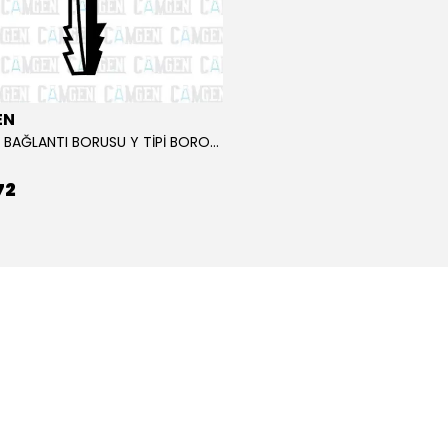
EN
HORTUM BAĞLANTI BORUSU Y TİPİ BOROSİLİKAT 8 _9
72