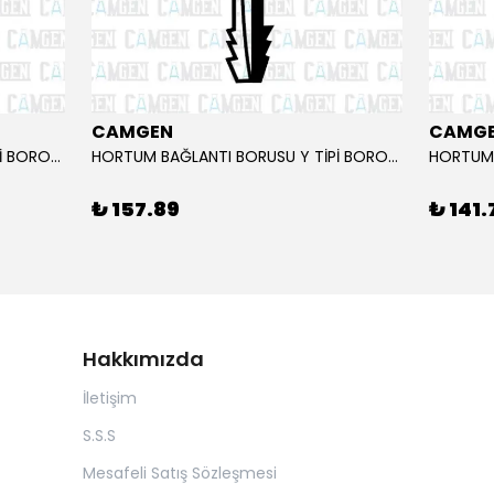
CAMGEN
CAMG
HORTUM BAĞLANTI BORUSU T TİPİ BOROSİLİKAT 10-11
HORTUM BAĞLANTI BORUSU Y TİPİ BOROSİLİKAT 10_11
₺ 157.89
₺ 141.
Hakkımızda
İletişim
S.S.S
Mesafeli Satış Sözleşmesi