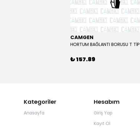
CAMGEN
₺ 157.89
Kategoriler
Hesabım
Anasayfa
Giriş Yap
Kayıt Ol