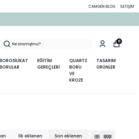
CAMGEN BLOG
İLETİŞİM
2000 TL Ü
0
BOROSİLİKAT
EĞİTİM
QUARTZ
TASARIM
BORULAR
GEREÇLERİ
BORU
ÜRÜNLER
VE
KROZE
lan
İlk eklenen
Son eklenen