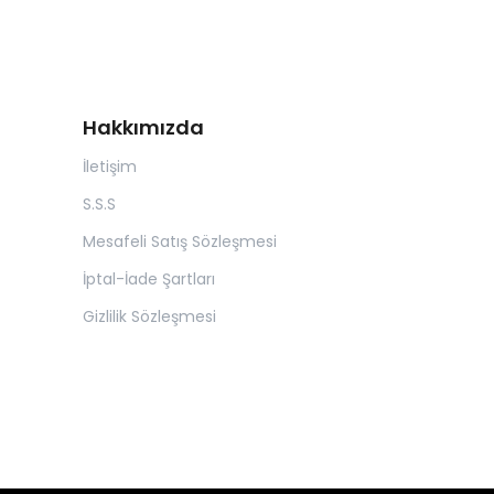
Hakkımızda
İletişim
S.S.S
Mesafeli Satış Sözleşmesi
İptal-İade Şartları
Gizlilik Sözleşmesi