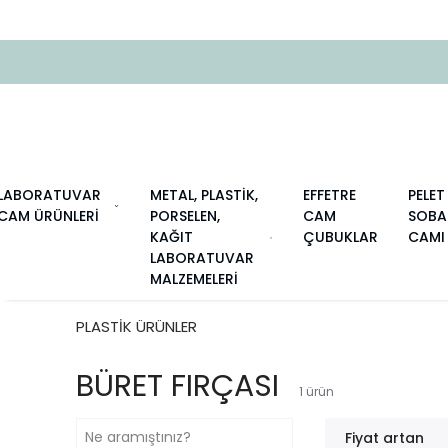
ZERI ÜCRETSIZ KARGO
LABORATUVAR
METAL, PLASTİK,
EFFETRE
PELET
CAM ÜRÜNLERİ
PORSELEN,
CAM
SOBA
KAĞIT
ÇUBUKLAR
CAMI
LABORATUVAR
MALZEMELERİ
PLASTİK ÜRÜNLER
BÜRET FIRÇASI
1
ürün
Fiyat artan