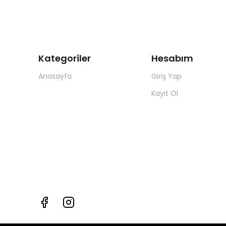
Kategoriler
Hesabım
Anasayfa
Giriş Yap
Kayıt Ol