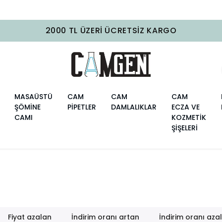
MASAÜSTÜ
CAM
CAM
CAM
ŞÖMİNE
PİPETLER
DAMLALIKLAR
ECZA VE
CAMI
KOZMETİK
ŞİŞELERİ
Fiyat azalan
İndirim oranı artan
İndirim oranı aza