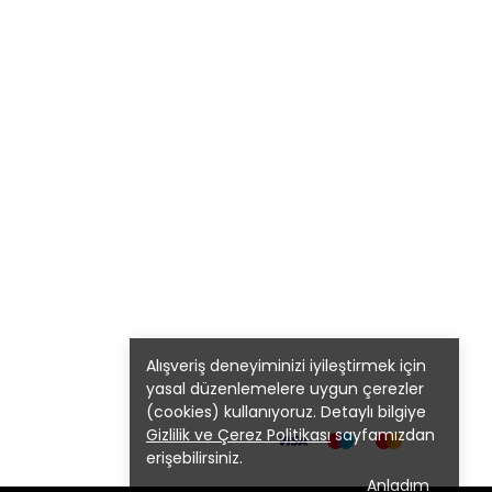
Alışveriş deneyiminizi iyileştirmek için
yasal düzenlemelere uygun çerezler
(cookies) kullanıyoruz. Detaylı bilgiye
Gizlilik ve Çerez Politikası
sayfamızdan
erişebilirsiniz.
Anladım