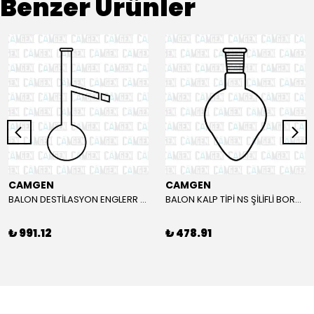
Benzer Ürünler
CAMGEN
CAMGEN
BALON DESTİLASYON ENGLERR BOROSİLİKAT 150ML
BALON KALP TİPİ NS ŞİLİFLİ BOROSİLİKAT 25ML
₺ 991.12
₺ 478.91