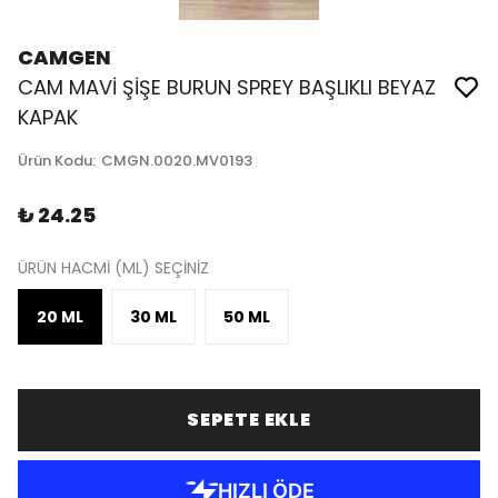
CAMGEN
CAM MAVİ ŞİŞE BURUN SPREY BAŞLIKLI BEYAZ
KAPAK
Ürün Kodu
:
CMGN.0020.MV0193
₺ 24.25
ÜRÜN HACMİ (ML) SEÇİNİZ
20 ML
30 ML
50 ML
SEPETE EKLE