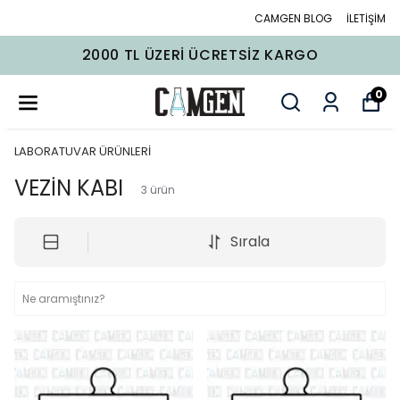
CAMGEN BLOG
İLETİŞİM
2000 TL ÜZERI ÜCRETSIZ KARGO
0
LABORATUVAR ÜRÜNLERİ
VEZİN KABI
3
ürün
Sırala