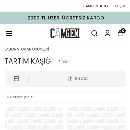
CAMGEN BLOG
İLETİŞİM
2000 TL ÜZERI ÜCRETSIZ KARGO
0
LABORATUVAR ÜRÜNLERİ
TARTIM KAŞIĞI
3
ürün
Sırala