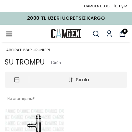
CAMGEN BLOG
İLETİŞİM
2000 TL ÜZERI ÜCRETSIZ KARGO
0
LABORATUVAR ÜRÜNLERİ
SU TROMPU
1
ürün
Sırala