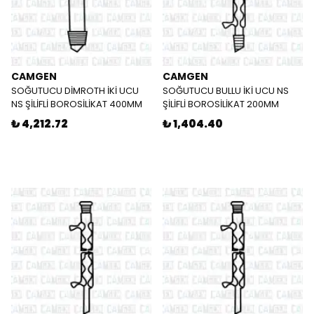
CAMGEN
CAMGEN
SOĞUTUCU DİMROTH İKİ UCU
SOĞUTUCU BULLU İKİ UCU NS
NS ŞİLİFLİ BOROSİLİKAT 400MM
ŞİLİFLİ BOROSİLİKAT 200MM
₺ 4,212.72
₺ 1,404.40