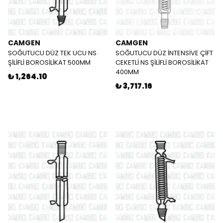
CAMGEN
CAMGEN
SOĞUTUCU DÜZ TEK UCU NS
SOĞUTUCU DÜZ İNTENSİVE ÇİFT
ŞİLİFLİ BOROSİLİKAT 500MM
CEKETLİ NS ŞİLİFLİ BOROSİLİKAT
400MM
₺ 1,264.10
₺ 3,717.16