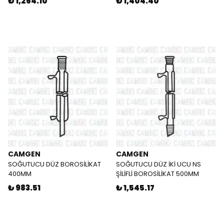
₺ 1,264.10
₺ 1,404.40
CAMGEN
CAMGEN
SOĞUTUCU DÜZ BOROSİLİKAT
SOĞUTUCU DÜZ İKİ UCU NS
400MM
ŞİLİFLİ BOROSİLİKAT 500MM
₺ 983.51
₺ 1,545.17