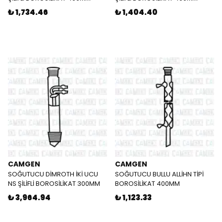
₺ 1,734.46
₺ 1,404.40
CAMGEN
CAMGEN
SOĞUTUCU DİMROTH İKİ UCU
SOĞUTUCU BULLU ALLİHN TİPİ
NS ŞİLİFLİ BOROSİLİKAT 300MM
BOROSİLİKAT 400MM
₺ 3,964.94
₺ 1,123.33