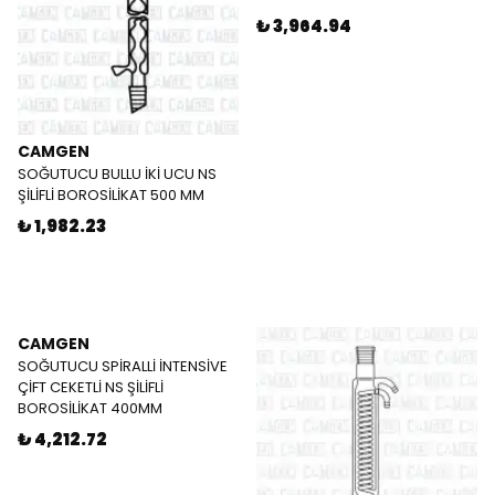
₺ 3,964.94
CAMGEN
SOĞUTUCU BULLU İKİ UCU NS
ŞİLİFLİ BOROSİLİKAT 500 MM
₺ 1,982.23
CAMGEN
SOĞUTUCU SPİRALLİ İNTENSİVE
ÇİFT CEKETLİ NS ŞİLİFLİ
BOROSİLİKAT 400MM
₺ 4,212.72