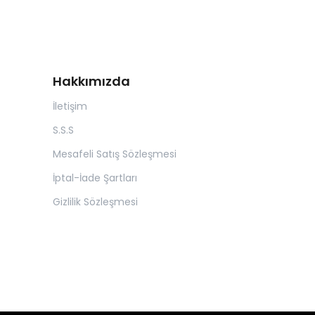
Hakkımızda
İletişim
S.S.S
Mesafeli Satış Sözleşmesi
İptal-İade Şartları
Gizlilik Sözleşmesi