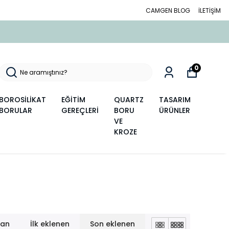
CAMGEN BLOG
İLETİŞİM
0
BOROSİLİKAT
EĞİTİM
QUARTZ
TASARIM
BORULAR
GEREÇLERİ
BORU
ÜRÜNLER
VE
KROZE
lan
İlk eklenen
Son eklenen