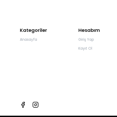
Kategoriler
Hesabım
Anasayfa
Giriş Yap
Kayıt Ol