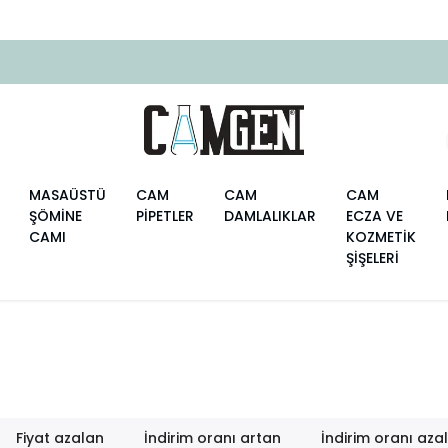
2000 TL ÜZERI ÜCRETSIZ KARGO
MASAÜSTÜ
CAM
CAM
CAM
ŞÖMİNE
PİPETLER
DAMLALIKLAR
ECZA VE
CAMI
KOZMETİK
ŞİŞELERİ
Fiyat azalan
İndirim oranı artan
İndirim oranı aza