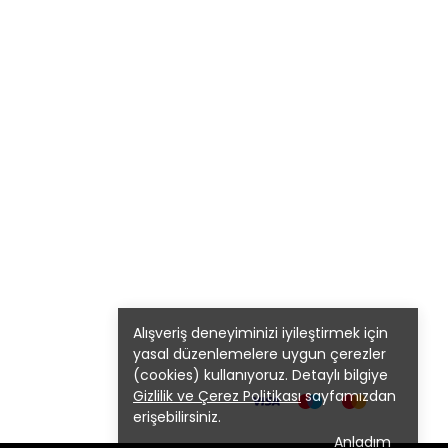
Alışveriş deneyiminizi iyileştirmek için
yasal düzenlemelere uygun çerezler
(cookies) kullanıyoruz. Detaylı bilgiye
Gizlilik ve Çerez Politikası
sayfamızdan
erişebilirsiniz.
Anladım