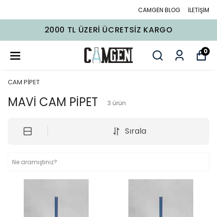
CAMGEN BLOG
İLETİŞİM
2000 TL ÜZERI ÜCRETSIZ KARGO
0
CAM PİPET
MAVİ CAM PİPET
3
ürün
Sırala