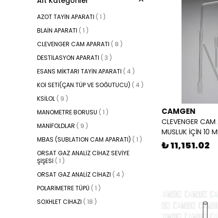
Alt Kategoriler
AZOT TAYİN APARATI
(
1
)
BLAİN APARATI
(
1
)
CLEVENGER CAM APARATI
(
8
)
DESTİLASYON APARATI
(
3
)
ESANS MİKTARI TAYİN APARATI
(
4
)
KOİ SETİ(ÇAN.TÜP VE SOĞUTUCU)
(
4
)
KSİLOL
(
9
)
CAMGEN
MANOMETRE BORUSU
(
1
)
CLEVENGER CAM 
MANİFOLDLAR
(
9
)
MUSLUK İÇİN 10 M
MBAS (SUBLATION CAM APARATI)
(
1
)
₺ 11,151.02
ORSAT GAZ ANALİZ CİHAZ SEVİYE
ŞİŞESİ
(
1
)
ORSAT GAZ ANALİZ CİHAZI
(
4
)
POLARİMETRE TÜPÜ
(
1
)
SOXHLET CİHAZI
(
18
)
SÜLFÜRDİOKSİT TAYİN DÜZENEĞİ
(
1
)