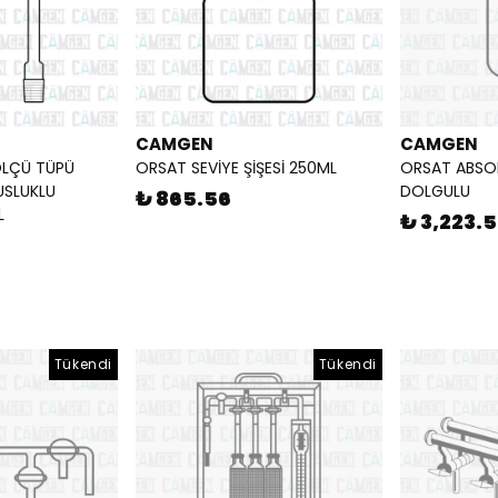
CAMGEN
CAMGEN
ÖLÇÜ TÜPÜ
ORSAT SEVİYE ŞİŞESİ 250ML
ORSAT ABSO
USLUKLU
DOLGULU
₺ 865.56
L
₺ 3,223.5
Tükendi
Tükendi