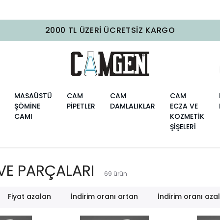
2000 TL ÜZERI ÜCRETSIZ KARGO
MASAÜSTÜ
CAM
CAM
CAM
ŞÖMİNE
PİPETLER
DAMLALIKLAR
ECZA VE
CAMI
KOZMETİK
ŞİŞELERİ
VE PARÇALARI
69
ürün
Fiyat azalan
İndirim oranı artan
İndirim oranı aza