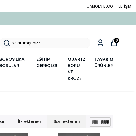
CAMGEN BLOG
İLETİŞİM
0
BOROSİLİKAT
EĞİTİM
QUARTZ
TASARIM
BORULAR
GEREÇLERİ
BORU
ÜRÜNLER
VE
KROZE
lan
İlk eklenen
Son eklenen