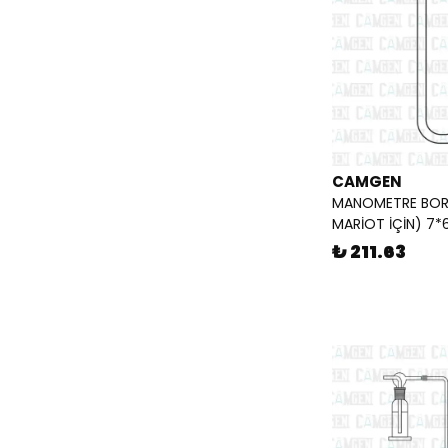
TORİÇELLİ BORUSU
(
1
)
UÇUCU YAĞ DİSTİLASYON TAKIMI
(CAM)
(
2
)
CAMGEN
MANOMETRE BOR
MARİOT İÇİN) 7
₺ 211.63