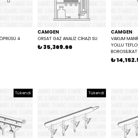
CAMGEN
CAMGEN
ÖPRÜSÜ 4
ORSAT GAZ ANALİZ CİHAZI SU
VAKUM MANİ
YOLLU TEFLO
₺ 35,369.66
BOROSİLİKAT
₺ 14,152.
Tükendi
Tükendi