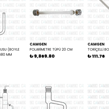
CAMGEN
CAMGEN
USU (BOYLE
POLARİMETRE TÜPÜ 20 CM
TORİÇELLİ B
*680 MM
₺ 9,869.80
₺ 111.76