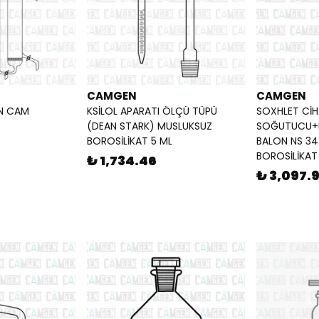
CAMGEN
CAMGEN
N CAM
KSİLOL APARATI ÖLÇÜ TÜPÜ
SOXHLET CİHA
(DEAN STARK) MUSLUKSUZ
SOĞUTUCU+EX
BOROSİLİKAT 5 ML
BALON NS 34
BOROSİLİKAT
₺ 1,734.46
₺ 3,097.