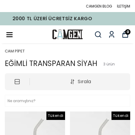
CAMGEN BLOG
İLETİŞİM
RGO
2000 TL ÜZERI ÜCRETSIZ KA
0
CAM PİPET
EĞİMLİ TRANSPARAN SİYAH
3
ürün
Sırala
Tükendi
Tükendi