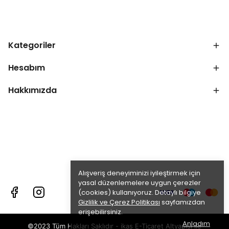
Kategoriler
Hesabım
Hakkımızda
Alışveriş deneyiminizi iyileştirmek için
yasal düzenlemelere uygun çerezler
(cookies) kullanıyoruz. Detaylı bilgiye
Gizlilik ve Çerez Politikası
sayfamızdan
erişebilirsiniz.
Anladım
©2023 Tüm Hakları Saklıdır - ikas E-Ticaret
Altyapısı ile