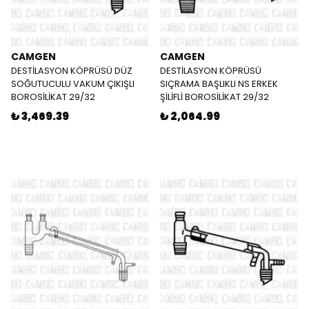
CAMGEN
CAMGEN
DESTİLASYON KÖPRÜSÜ DÜZ
DESTİLASYON KÖPRÜSÜ
SOĞUTUCULU VAKUM ÇIKIŞLI
SIÇRAMA BAŞLIKLI NS ERKEK
BOROSİLİKAT 29/32
ŞİLİFLİ BOROSİLİKAT 29/32
₺ 3,469.39
₺ 2,064.99