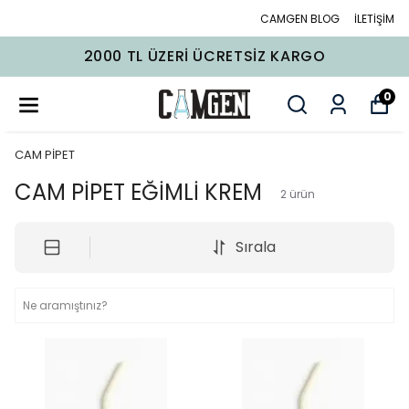
CAMGEN BLOG
İLETİŞİM
2000 TL ÜZERI ÜCRETSIZ KARGO
0
CAM PİPET
CAM PİPET EĞİMLİ KREM
2
ürün
Sırala