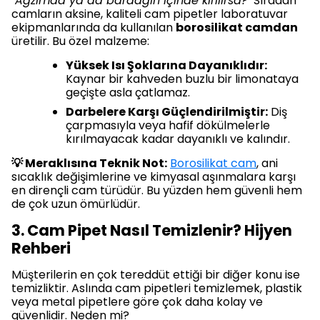
"Ağzımda ya da bardağın içinde kırılırsa?"
Sıradan
camların aksine, kaliteli cam pipetler laboratuvar
ekipmanlarında da kullanılan
borosilikat camdan
üretilir. Bu özel malzeme:
Yüksek Isı Şoklarına Dayanıklıdır:
Kaynar bir kahveden buzlu bir limonataya
geçişte asla çatlamaz.
Darbelere Karşı Güçlendirilmiştir:
Diş
çarpmasıyla veya hafif dökülmelerle
kırılmayacak kadar dayanıklı ve kalındır.
💡 Meraklısına Teknik Not:
Borosilikat cam
, ani
sıcaklık değişimlerine ve kimyasal aşınmalara karşı
en dirençli cam türüdür. Bu yüzden hem güvenli hem
de çok uzun ömürlüdür.
3. Cam Pipet Nasıl Temizlenir? Hijyen
Rehberi
Müşterilerin en çok tereddüt ettiği bir diğer konu ise
temizliktir. Aslında cam pipetleri temizlemek, plastik
veya metal pipetlere göre çok daha kolay ve
güvenlidir. Neden mi?