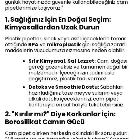
günlük hayatınızda güvenle kullanabileceğiniz cam
pipetlerimize taşıyoruz."
1. Sağlığınız İçin En Doğal Seçim:
Kimyasallardan Uzak Durun
Plastik pipetler, sıcak veya asitli içeceklerle temas
ettiğinde
BPA
ve
mikroplastik
gibi sağlığa zararlı
maddelerin vücudumuza sızmasına neden olabilir.
Sıfır Kimyasal, Saf Lezzet:
Cam, doğası
gereği gözeneksiz ve tamamen doğal bir
malzemedir. İçeceğinizin tadını asla
değiştirmez, plastik tadı vermez.
Detoks ve Smoothie Dostu:
Sabahları
hazırladığınız taze meyve sularını veya
alkali detoks içeceklerinizi, cam pipet
konforuyla en saf haliyle tüketebilirsiniz.
2. "Kırılır mı?" Diye Korkanlar İçin:
Borosilikat Camın Gücü
Cam pipet alırken herkesin aklındaki ilk soru şudur: